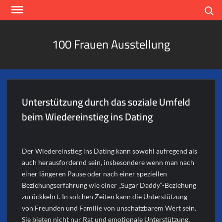
Skip
Search
to
content
100 Frauen Ausstellung
Unterstützung durch das soziale Umfeld
beim Wiedereinstieg ins Dating
Der Wiedereinstieg ins Dating kann sowohl aufregend als
auch herausfordernd sein, insbesondere wenn man nach
einer längeren Pause oder nach einer speziellen
Beziehungserfahrung wie einer „Sugar Daddy“-Beziehung
zurückkehrt. In solchen Zeiten kann die Unterstützung
von Freunden und Familie von unschätzbarem Wert sein.
Sie bieten nicht nur Rat und emotionale Unterstützung,